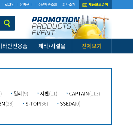
로그인
장바구니
주문배송조회
회사소개
제품브로슈어
기타안전용품
제작/시설물
전체보기
)
밀레
(9)
지벤
(11)
CAPTAIN
(113)
3M
(28)
S-TOP
(36)
SSEDA
(0)