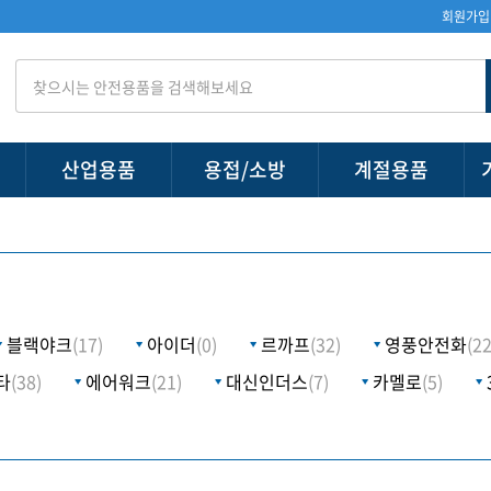
회원가입
산업용품
용접/소방
계절용품
블랙야크
(17)
아이더
(0)
르까프
(32)
영풍안전화
(22
타
(38)
에어워크
(21)
대신인더스
(7)
카멜로
(5)