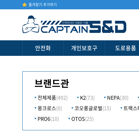
즐겨찾기 추가하기
안전화
개인보호구
도로용품
브랜드관
전체제품
(492)
K2
(73)
NEPA
(30)
몽크로스
(0)
코오롱글로벌
(15)
트랙스
PRO6
(10)
OTOS
(25)