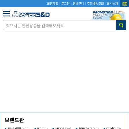
회원가입
로그인
장바구니
주문배송조회
회사소개
브랜드관
전체제품
(492)
K2
(73)
NEPA
(30)
블랙야크
(17)
아이더
(0)