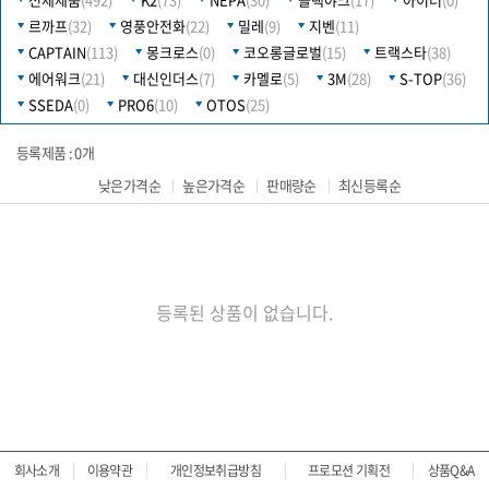
르까프
(32)
영풍안전화
(22)
밀레
(9)
지벤
(11)
CAPTAIN
(113)
몽크로스
(0)
코오롱글로벌
(15)
트랙스타
(38)
에어워크
(21)
대신인더스
(7)
카멜로
(5)
3M
(28)
S-TOP
(36)
SSEDA
(0)
PRO6
(10)
OTOS
(25)
등록제품 : 0개
낮은가격순
높은가격순
판매량순
최신등록순
등록된 상품이 없습니다.
회사소개
이용약관
개인정보취급방침
프로모션 기획전
상품Q&A