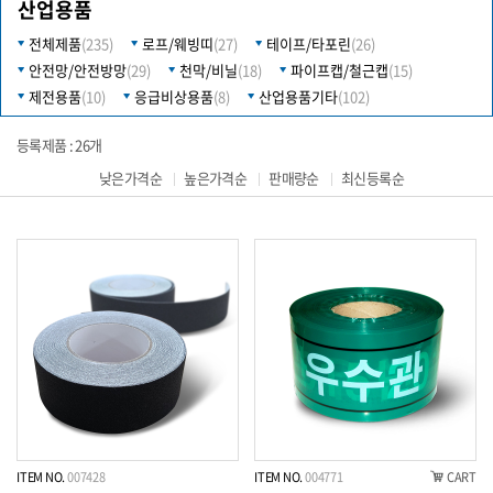
산업용품
전체제품
(235)
로프/웨빙띠
(27)
테이프/타포린
(26)
안전망/안전방망
(29)
천막/비닐
(18)
파이프캡/철근캡
(15)
제전용품
(10)
응급비상용품
(8)
산업용품기타
(102)
등록제품 : 26개
낮은가격순
높은가격순
판매량순
최신등록순
ITEM NO.
007428
ITEM NO.
004771
CART