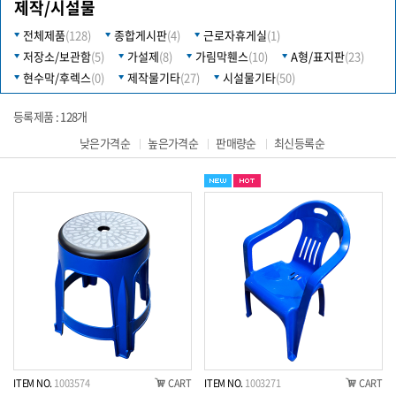
제작/시설물
전체제품
(128)
종합게시판
(4)
근로자휴게실
(1)
저장소/보관함
(5)
가설제
(8)
가림막휀스
(10)
A형/표지판
(23)
현수막/후렉스
(0)
제작물기타
(27)
시설물기타
(50)
등록제품 : 128개
낮은가격순
높은가격순
판매량순
최신등록순
ITEM NO.
1003574
CART
ITEM NO.
1003271
CART